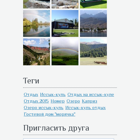
Теги
Отдых
Иссык-куль
Отдых на иссык-куле
Отдых 2015
Номер
Озеро
Каприз
Озеро иссык-куль
Иссык-куль отдых
Гостевой дом "морячка"
Пригласить друга