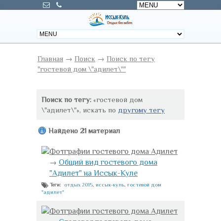
Главная
→
Поиск
→
Поиск по тегу
"гостевой дом \"адилет\""
Поиск по тегу:
«гостевой дом
\"адилет\"», искать по
другому тегу
Найдено 21 материал
Фотграфии гостевого дома Адилет
→
Общий вид гостевого дома
"Адилет" на Иссык-Куле
отдых 2015
,
иссык-куль
,
гостевой дом
Теги:
"адилет"
Фотграфии гостевого дома Адилет