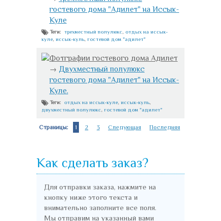
гостевого дома "Адилет" на Иссык-
Куле
трехместный полулюкс
,
отдых на иссык-
Теги:
куле
,
иссык-куль
,
гостевой дом "адилет"
Фотграфии гостевого дома Адилет
→
Двухместный полулюкс
гостевого дома "Адилет" на Иссык-
Куле.
отдых на иссык-куле
,
иссык-куль
,
Теги:
двухместный полулюкс
,
гостевой дом "адилет"
Страницы:
1
2
3
Следующая
Последняя
Как сделать заказ?
Для отправки заказа, нажмите на
кнопку ниже этого текста и
внимательно заполните все поля.
Мы отправим на указанный вами