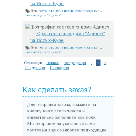
на Иссык-Куле.
юрта
,
отдых на иссык-куле
,
иссык-куль
,
Теги:
гостевой дом "адилет"
Фотграфии гостевого дома Адилет
→
Юрта гостевого дома "Адилет"
на Иссык-Куле.
юрта
,
отдых на иссык-куле
,
иссык-куль
,
Теги:
гостевой дом "адилет"
Страницы:
Первая
Предыдущая
1
2
3
Следующая
Последняя
Как сделать заказ?
Для отправки заказа, нажмите на
кнопку ниже этого текста и
внимательно заполните все поля.
Мы отправим на указанный вами
почтовый ящик наиболее подходящие