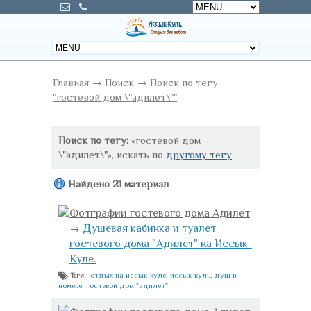
Главная
→
Поиск
→
Поиск по тегу
"гостевой дом \"адилет\""
Поиск по тегу:
«гостевой дом
\"адилет\"», искать по
другому тегу
Найдено 21 материал
Фотграфии гостевого дома Адилет
→
Душевая кабинка и туалет
гостевого дома "Адилет" на Иссык-
Куле.
отдых на иссык-куле
,
иссык-куль
,
душ в
Теги:
номере
,
гостевой дом "адилет"