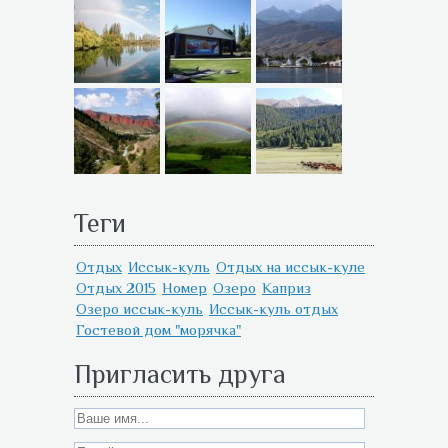
Теги
Отдых
Иссык-куль
Отдых на иссык-куле
Отдых 2015
Номер
Озеро
Каприз
Озеро иссык-куль
Иссык-куль отдых
Гостевой дом "морячка"
Пригласить друга