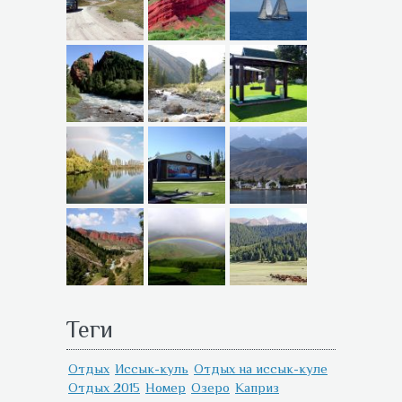
Теги
Отдых
Иссык-куль
Отдых на иссык-куле
Отдых 2015
Номер
Озеро
Каприз