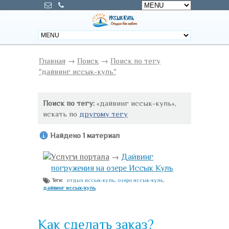
Главная
→
Поиск
→
Поиск по тегу
"дайвинг иссык-куль"
Поиск по тегу:
«дайвинг иссык-куль»,
искать по
другому тегу
Найдено 1 материал
Услуги портала
→
Дайвинг
погружения на озере Иссык Куль
отдых иссык-куль
,
озеро иссык-куль
,
Теги:
дайвинг иссык-куль
Как сделать заказ?