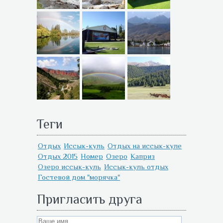
Теги
Отдых
Иссык-куль
Отдых на иссык-куле
Отдых 2015
Номер
Озеро
Каприз
Озеро иссык-куль
Иссык-куль отдых
Гостевой дом "морячка"
Пригласить друга