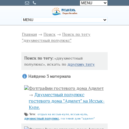
Главная
→
Поиск
→
Поиск по тегу
"двухместный полулюкс"
Поиск по тегу:
«двухместный
полулюкс», искать по
другому тегу
Найдено 3 материала
Фотграфии гостевого дома Адилет
→
Двухместный полулюкс
гостевого дома "Адилет" на Иссык-
Куле.
отдых на иссык-куле
,
иссык-куль
,
Теги:
двухместный полулюкс
,
гостевой дом "адилет"