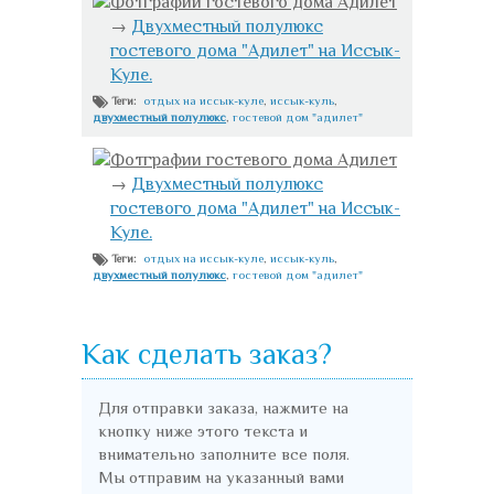
Фотграфии гостевого дома Адилет
→
Двухместный полулюкс
гостевого дома "Адилет" на Иссык-
Куле.
отдых на иссык-куле
,
иссык-куль
,
Теги:
двухместный полулюкс
,
гостевой дом "адилет"
Фотграфии гостевого дома Адилет
→
Двухместный полулюкс
гостевого дома "Адилет" на Иссык-
Куле.
отдых на иссык-куле
,
иссык-куль
,
Теги:
двухместный полулюкс
,
гостевой дом "адилет"
Как сделать заказ?
Для отправки заказа, нажмите на
кнопку ниже этого текста и
внимательно заполните все поля.
Мы отправим на указанный вами