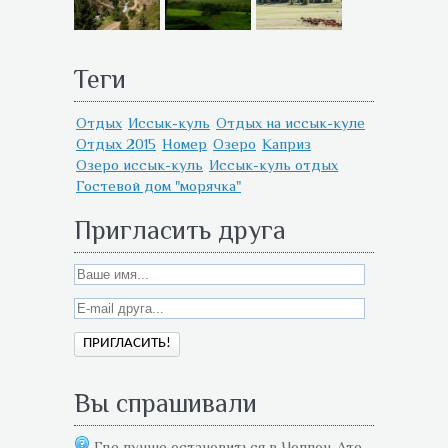
Теги
Отдых
Иссык-куль
Отдых на иссык-куле
Отдых 2015
Номер
Озеро
Каприз
Озеро иссык-куль
Иссык-куль отдых
Гостевой дом "морячка"
Пригласить друга
Вы спрашивали
Где лучше остановиться в Чолпон-Ате