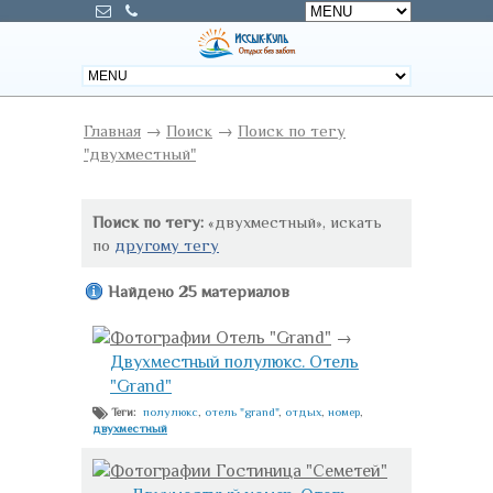
Главная
→
Поиск
→
Поиск по тегу
"двухместный"
Поиск по тегу:
«двухместный», искать
по
другому тегу
Найдено 25 материалов
Фотографии Отель "Grand"
→
Двухместный полулюкс. Отель
"Grand"
полулюкс
,
отель "grand"
,
отдых
,
номер
,
Теги:
двухместный
Фотографии Гостиница "Семетей"