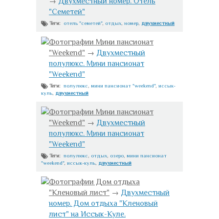
→
Двухместный номер. Отель
"Семетей"
отель "семетей"
,
отдых
,
номер
,
двухместный
Теги:
Фотографии Мини пансионат
"Weekend"
→
Двухместный
полулюкс. Мини пансионат
"Weekend"
полулюкс
,
мини пансионат "weekend"
,
иссык-
Теги:
куль
,
двухместный
Фотографии Мини пансионат
"Weekend"
→
Двухместный
полулюкс. Мини пансионат
"Weekend"
полулюкс
,
отдых
,
озеро
,
мини пансионат
Теги:
"weekend"
,
иссык-куль
,
двухместный
Фотографии Дом отдыха
"Кленовый лист"
→
Двухместный
номер. Дом отдыха "Кленовый
лист" на Иссык-Куле.