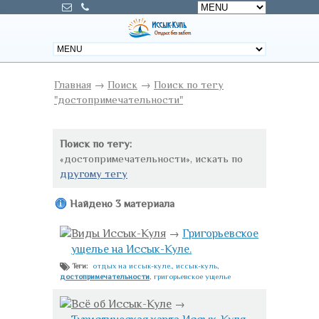
Главная
→
Поиск
→
Поиск по тегу
"достопримечательности"
Поиск по тегу:
«достопримечательности», искать по
другому тегу
Найдено 3 материала
Виды Иссык-Куля
→
Григорьевское
ущелье на Иссык-Куле.
отдых на иссык-куле.
,
иссык-куль
,
Теги:
достопримечательности
,
григорьевское ущелье
Всё об Иссык-Куле
→