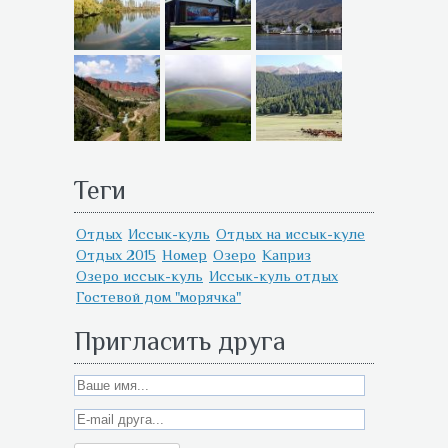
Теги
Отдых
Иссык-куль
Отдых на иссык-куле
Отдых 2015
Номер
Озеро
Каприз
Озеро иссык-куль
Иссык-куль отдых
Гостевой дом "морячка"
Пригласить друга