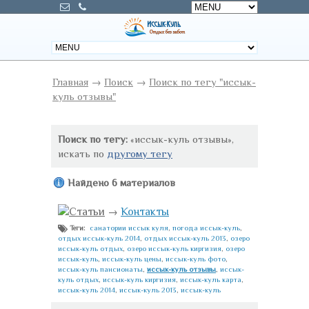
Главная
→
Поиск
→
Поиск по тегу "иссык-
куль отзывы"
Поиск по тегу:
«иссык-куль отзывы»,
искать по
другому тегу
Найдено 6 материалов
Статьи
→
Контакты
санатории иссык куля
,
погода иссык-куль
,
Теги:
отдых иссык-куль 2014
,
отдых иссык-куль 2013
,
озеро
иссык-куль отдых
,
озеро иссык-куль киргизия
,
озеро
иссык-куль
,
иссык-куль цены
,
иссык-куль фото
,
иссык-куль пансионаты
,
иссык-куль отзывы
,
иссык-
куль отдых
,
иссык-куль киргизия
,
иссык-куль карта
,
иссык-куль 2014
,
иссык-куль 2013
,
иссык-куль