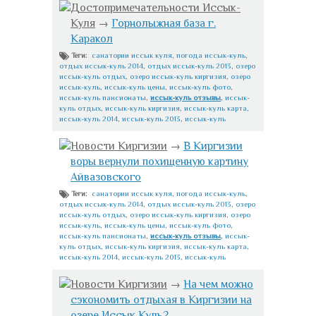
Достопримечательности Иссык-
Куля
→
Горнолыжная база г.
Каракол
санатории иссык куля
,
погода иссык-куль
,
Теги:
отдых иссык-куль 2014
,
отдых иссык-куль 2013
,
озеро
иссык-куль отдых
,
озеро иссык-куль киргизия
,
озеро
иссык-куль
,
иссык-куль цены
,
иссык-куль фото
,
иссык-куль пансионаты
,
иссык-куль отзывы
,
иссык-
куль отдых
,
иссык-куль киргизия
,
иссык-куль карта
,
иссык-куль 2014
,
иссык-куль 2013
,
иссык-куль
Новости Киргизии
→
В Киргизии
воры вернули похищенную картину
Айвазовского
санатории иссык куля
,
погода иссык-куль
,
Теги:
отдых иссык-куль 2014
,
отдых иссык-куль 2013
,
озеро
иссык-куль отдых
,
озеро иссык-куль киргизия
,
озеро
иссык-куль
,
иссык-куль цены
,
иссык-куль фото
,
иссык-куль пансионаты
,
иссык-куль отзывы
,
иссык-
куль отдых
,
иссык-куль киргизия
,
иссык-куль карта
,
иссык-куль 2014
,
иссык-куль 2013
,
иссык-куль
Новости Киргизии
→
На чем можно
сэкономить отдыхая в Киргизии на
озере Иссык Куль?