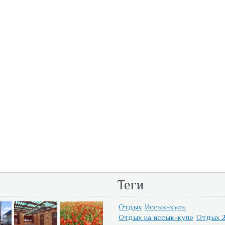
Теги
Отдых
Иссык-куль
Отдых на иссык-куле
Отдых 2