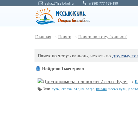
zakaz@issik-kul.ru
+(996) 777 189-199
Главная
→
Поиск
→
Поиск по тегу "каньон"
Поиск по тегу:
«каньон», искать по
другому те
Найдено 1 материал
Достопримечательности Иссык-Куля
→
К
туры
,
сказка
,
отдых
,
озеро
,
каньон
,
иссык-куль
,
досто
Теги: