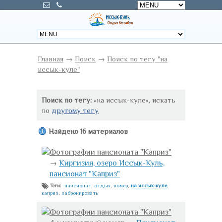
Главная
→
Поиск
→
Поиск по тегу "на
иссык-куле"
Поиск по тегу:
«на иссык-куле», искать
по
другому тегу
Найдено 16 материалов
Фотографии пансионата "Каприз"
→
Киргизия, озеро Иссык-Куль,
пансионат "Каприз"
пансионат
,
отдых
,
номер
,
на иссык-куле
,
Теги:
каприз
,
забронировать
Фотографии пансионата "Каприз"