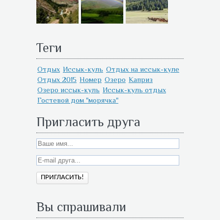
Теги
Отдых
Иссык-куль
Отдых на иссык-куле
Отдых 2015
Номер
Озеро
Каприз
Озеро иссык-куль
Иссык-куль отдых
Гостевой дом "морячка"
Пригласить друга
Вы спрашивали