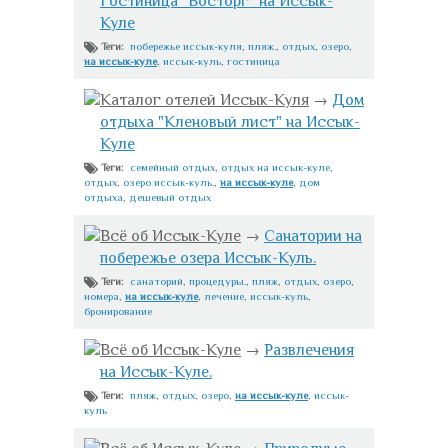
Гостиница "Восторг" на Иссык-
Куле
побережье иссык-куля
,
пляж.
,
отдых
,
озеро
,
Теги:
на иссык-куле
,
иссык-куль
,
гостиница
Каталог отелей Иссык-Куля
→
Дом
отдыха "Кленовый лист" на Иссык-
Куле
семейный отдых
,
отдых на иссык-куле
,
Теги:
отдых
,
озеро иссык-куль.
,
на иссык-куле
,
дом
отдыха
,
дешевый отдых
Всё об Иссык-Куле
→
Санатории на
побережье озера Иссык-Куль.
санаторий
,
процедуры.
,
пляж
,
отдых
,
озеро
,
Теги:
номера
,
на иссык-куле
,
лечение
,
иссык-куль
,
бронирование
Всё об Иссык-Куле
→
Развлечения
на Иссык-Куле.
пляж
,
отдых
,
озеро
,
на иссык-куле
,
иссык-
Теги:
куль