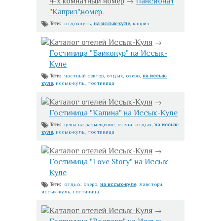
4-х комнатный номер
→
Пансионат
"Каприз",номер.
отдохнуть
,
на иссык-куле
,
каприз
Теги:
Каталог отелей Иссык-Куля
→
Гостиница "Байконур" на Иссык-
Куле
частный сектор
,
отдых
,
озеро
,
на иссык-
Теги:
куле
,
иссык-куль.
,
гостиница
Каталог отелей Иссык-Куля
→
Гостиница "Калина" на Иссык-Куле
цены на размещение
,
отели
,
отдых
,
на иссык-
Теги:
куле
,
иссык-куль.
,
гостиница
Каталог отелей Иссык-Куля
→
Гостиница "Love Story" на Иссык-
Куле
отдых
,
озеро
,
на иссык-куле
,
лавстори
,
Теги:
иссык-куль
,
гостиница.
Каталог отелей Иссык-Куля
→