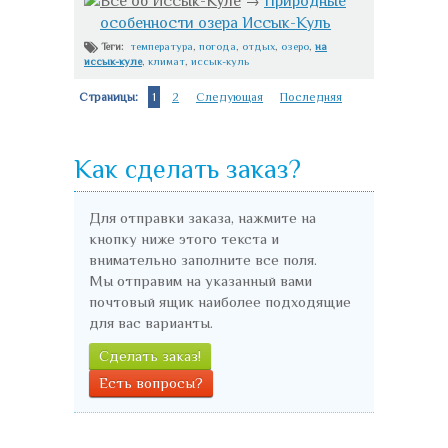
Всё об Иссык-Куле
→
Природные
особенности озера Иссык-Куль
температура
,
погода
,
отдых
,
озеро
,
на
Теги:
иссык-куле
,
климат
,
иссык-куль
Страницы:
1
2
Следующая
Последняя
Как сделать заказ?
Для отправки заказа, нажмите на
кнопку ниже этого текста и
внимательно заполните все поля.
Мы отправим на указанный вами
почтовый ящик наиболее подходящие
для вас варианты.
Сделать заказ!
Есть вопросы?