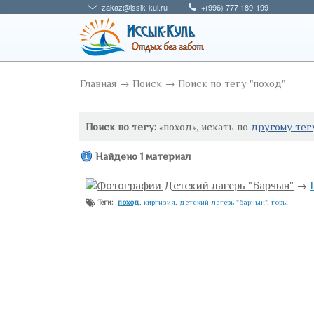
zakaz@issik-kul.ru
+(996) 777 189-199
Главная
→
Поиск
→
Поиск по тегу "поход"
Поиск по тегу:
«поход», искать по
другому тег
Найдено 1 материал
Фотографии Детский лагерь "Барчын"
→
поход
,
киргизия
,
детский лагерь "барчын"
,
горы
Теги: