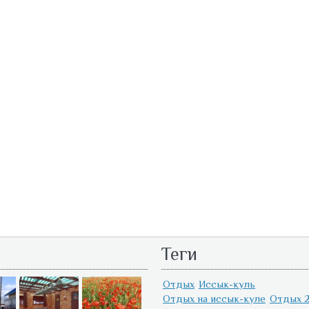
Теги
Отдых
Иссык-куль
Отдых на иссык-куле
Отдых 2