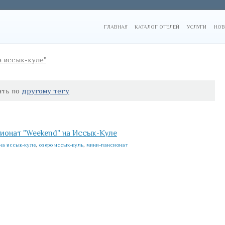
ГЛАВНАЯ
КАТАЛОГ ОТЕЛЕЙ
УСЛУГИ
НОВ
а иссык-куле"
ать по
другому тегу
ионат "Weekend" на Иссык-Куле
на иссык-куле
,
озеро иссык-куль
,
мини-пансионат