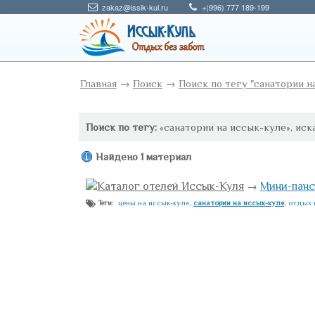
zakaz@issik-kul.ru
+(996) 777 189-199
Главная
→
Поиск
→
Поиск по тегу "санатории н
Поиск по тегу:
«санатории на иссык-куле», иск
Найдено 1 материал
Каталог отелей Иссык-Куля
→
Мини-панс
цены на иссык-куле
,
санатории на иссык-куле
,
отдых 
Теги: