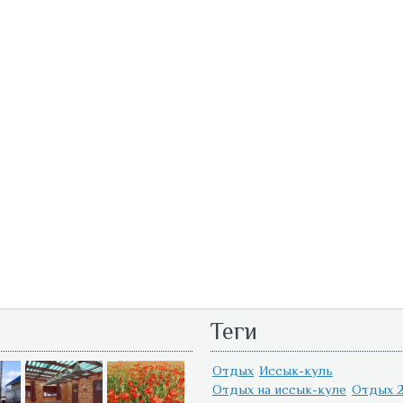
Теги
Отдых
Иссык-куль
Отдых на иссык-куле
Отдых 2