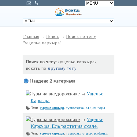
Главная
→
Поиск
→
Поиск по тегу
"ущелье каркыра"
Поиск по тегу:
«ущелье каркыра»,
искать по
другому тегу
Найдено 2 материала
Туры на внедорожнике
→
Ущелье
Каркыра
ущелье каркыра
,
турпоездка
,
отдых
,
горы
Теги:
Туры на внедорожнике
→
Ущелье
Каркыра. Ель растет на скале.
ущелье каркыра
,
турпоезка отдых
,
рыбалка
,
Теги: