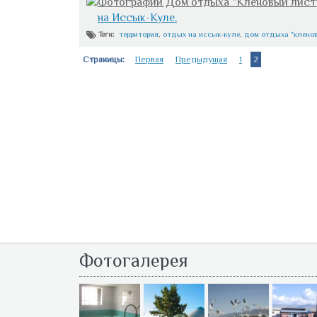
Фотографии Дом отдыха "Кленовый лист
на Иссык-Куле.
территория
,
отдых на иссык-куле
,
дом отдыха "клено
Теги:
Страницы:
Первая
Предыдущая
1
2
Фотогалерея