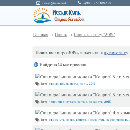
zakaz@issik-kul.ru
+(996) 777 189-199
Главная
→
Поиск
→
Поиск по тегу "2015"
Поиск по тегу:
«2015», искать по
другому тегу
Найдено 14 материалов
Фотографии пансионата "Каприз" 5-ти ме
отдых
,
номер
,
иссык-куль
,
2015
Теги:
Фотографии пансионата "Каприз" 5-ти ме
пансионат
,
отдых
,
каприз
,
заказать
,
2015
Теги:
Фотографии пансионата "Каприз" 4-х ком
отдохнуть
,
озеро
,
каприз
,
иссык-куль
,
забронировать
,
Теги: