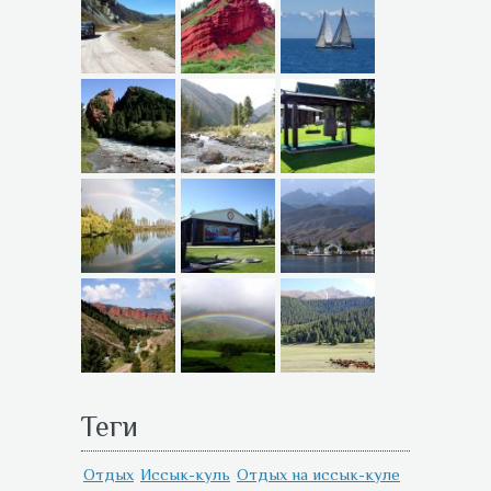
Теги
Отдых
Иссык-куль
Отдых на иссык-куле