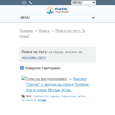
Главная
→
Поиск
→
Поиск по тегу "в
горы"
Поиск по тегу:
«в горы», искать по
другому тегу
Найдено 1 материал
Туры на внедорожнике
→
Ущелье
"Орток" с видом на город Чолпон-
Ата и озеро Иссык-Куль.
чолпон-ата
,
ущелье
,
турпоездка
,
орток
,
Теги:
иссык-куль
,
в горы