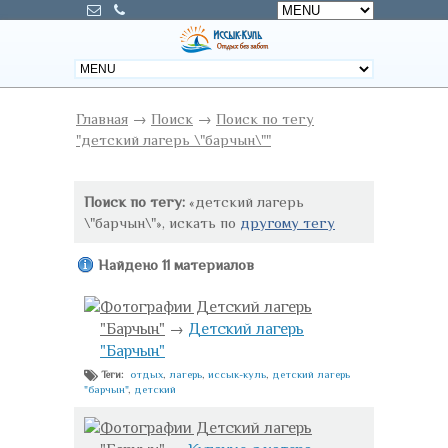
Главная
→
Поиск
→
Поиск по тегу
"детский лагерь \"барчын\""
Поиск по тегу:
«детский лагерь
\"барчын\"», искать по
другому тегу
Найдено 11 материалов
Фотографии Детский лагерь
"Барчын"
→
Детский лагерь
"Барчын"
отдых
,
лагерь
,
иссык-куль
,
детский лагерь
Теги:
"барчын"
,
детский
Фотографии Детский лагерь