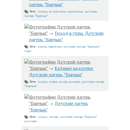
лагерь "Барчын"
отдых
,
иссык-куль
,
дискотека
,
детский
Теги:
лагерь "барчын"
Фотографии Детский лагерь
"Барчын"
→
Поход в горы. Детский
лагерь "Барчын"
поход
,
киргизия
,
детский лагерь "барчын"
,
Теги:
горы
Фотографии Детский лагерь
"Барчын"
→
Катание на катере.
Детский лагерь "Барчын"
отдых
,
озеро
,
катер
,
катание
,
детский лагерь
Теги:
"барчын"
Фотографии Детский лагерь
"Барчын"
→
Детский лагерь
"Барчын"
отдых
,
лагерь
,
детский лагерь "барчын"
,
Теги:
детский