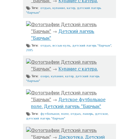
"Барчын"
→
Купание с катера.
отдых
,
купание
,
катер
,
детский лагерь
Теги:
"барчын"
Фотографии Детский лагерь
"Барчын"
→
Детский лагерь
"Барчын"
отдых
,
иссык-куль
,
детский лагерь "барчын"
,
Теги:
2015
Фотографии Детский лагерь
"Барчын"
→
Купание с катера.
озеро
,
купание
,
катер
,
детский лагерь
Теги:
"барчын"
Фотографии Детский лагерь
"Барчын"
→
Детское футбольное
поле. Детский лагерь "Барчын"
футбольное
,
поле
,
отдых
,
ланерь
,
детское
,
Теги:
детский лагерь "барчын"
Фотографии Детский лагерь
"Барчын"
→
Дискотека. Детский