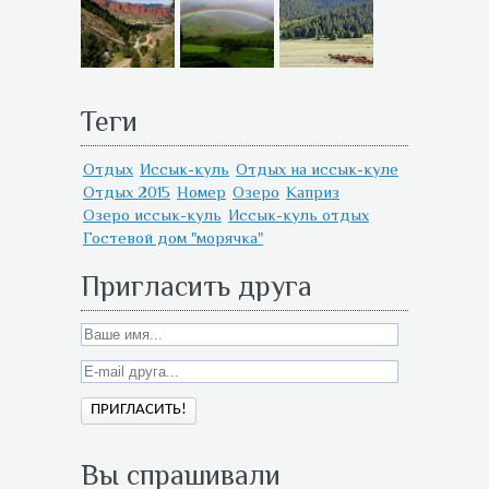
Теги
Отдых
Иссык-куль
Отдых на иссык-куле
Отдых 2015
Номер
Озеро
Каприз
Озеро иссык-куль
Иссык-куль отдых
Гостевой дом "морячка"
Пригласить друга
Вы спрашивали