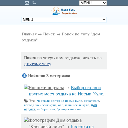
Главная
→
Поиск
→
Поиск по тегу "дом
отдыха"
Поиск по тегу:
«дом отдыха», искать по
другому тегу
Найдено 3 материала
Новости портала
→
Выбор отеля и
других мест отдыха на Иссык-Куле.
частный сектор на иссык-куле.
,
санаторий
,
Теги:
погода на иссык-куле
,
отдых на иссык-куле
,
дом
отдыха
,
выбор отеля
,
бронирование мест
Фотографии Дом отдыха
"Кленовый лист"
→
Беседка на