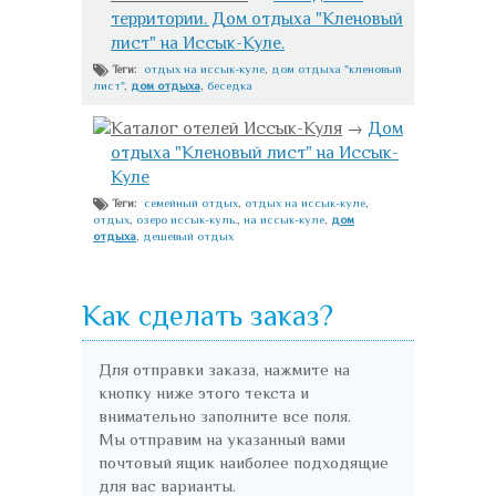
территории. Дом отдыха "Кленовый
лист" на Иссык-Куле.
отдых на иссык-куле
,
дом отдыха "кленовый
Теги:
лист"
,
дом отдыха
,
беседка
Каталог отелей Иссык-Куля
→
Дом
отдыха "Кленовый лист" на Иссык-
Куле
семейный отдых
,
отдых на иссык-куле
,
Теги:
отдых
,
озеро иссык-куль.
,
на иссык-куле
,
дом
отдыха
,
дешевый отдых
Как сделать заказ?
Для отправки заказа, нажмите на
кнопку ниже этого текста и
внимательно заполните все поля.
Мы отправим на указанный вами
почтовый ящик наиболее подходящие
для вас варианты.