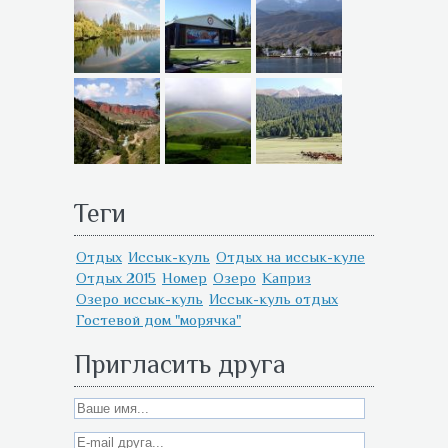
Теги
Отдых
Иссык-куль
Отдых на иссык-куле
Отдых 2015
Номер
Озеро
Каприз
Озеро иссык-куль
Иссык-куль отдых
Гостевой дом "морячка"
Пригласить друга