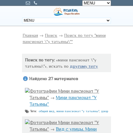
Главная
→
Поиск
→
Поиск по тегу "мини
пансионат \"у татьяны\""
Поиск по тегу:
«мини пансионат \"у
татьяны\"», искать по
другому тегу
Найдено 27 материалов
Фотографии Мини пансионат "У
Татьяны"
→
Мини пансионат "У
Татьяны"
общий вид
,
мини пансионат "у татьяны"
,
двор
Теги:
Фотографии Мини пансионат "У
Татьяны"
→
Вид с улицы. Мини