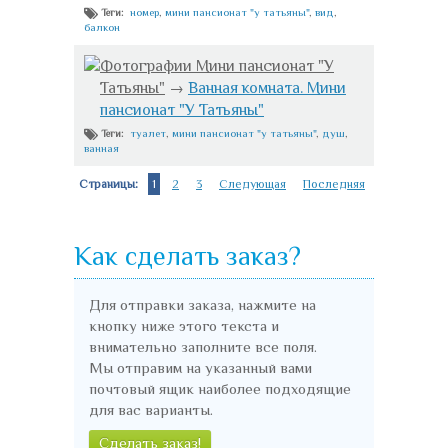
номер
,
мини пансионат "у татьяны"
,
вид
,
Теги:
балкон
Фотографии Мини пансионат "У
Татьяны"
→
Ванная комната. Мини
пансионат "У Татьяны"
туалет
,
мини пансионат "у татьяны"
,
душ
,
Теги:
ванная
Страницы:
1
2
3
Следующая
Последняя
Как сделать заказ?
Для отправки заказа, нажмите на
кнопку ниже этого текста и
внимательно заполните все поля.
Мы отправим на указанный вами
почтовый ящик наиболее подходящие
для вас варианты.
Сделать заказ!