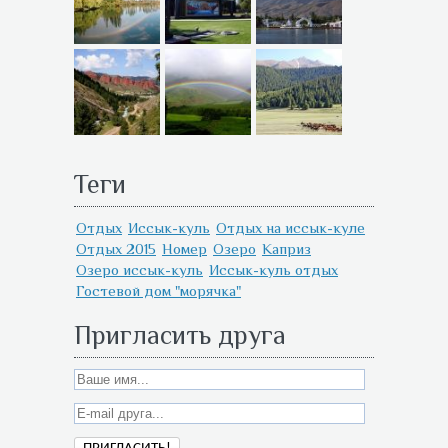
Теги
Отдых
Иссык-куль
Отдых на иссык-куле
Отдых 2015
Номер
Озеро
Каприз
Озеро иссык-куль
Иссык-куль отдых
Гостевой дом "морячка"
Пригласить друга