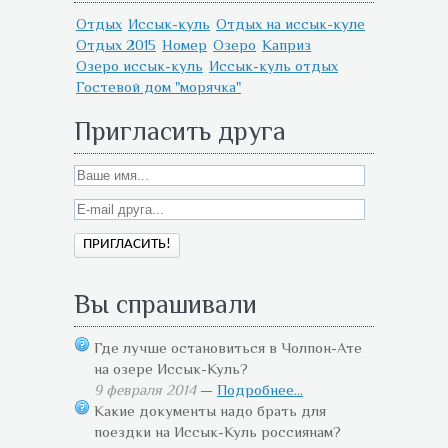
Отдых
Иссык-куль
Отдых на иссык-куле
Отдых 2015
Номер
Озеро
Каприз
Озеро иссык-куль
Иссык-куль отдых
Гостевой дом "морячка"
Пригласить друга
Вы спрашивали
Где лучше остановиться в Чолпон-Ате
на озере Иссык-Куль?
9 февраля 2014
—
Подробнее...
Какие документы надо брать для
поездки на Иссык-Куль россиянам?