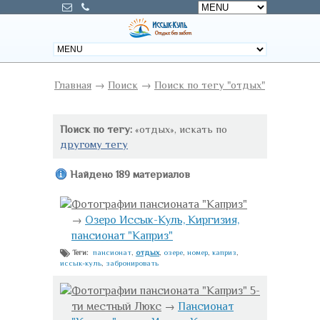
Главная
→
Поиск
→
Поиск по тегу "отдых"
Поиск по тегу:
«отдых», искать по
другому тегу
Найдено 189 материалов
Фотографии пансионата "Каприз"
→
Озеро Иссык-Куль, Киргизия,
пансионат "Каприз"
пансионат
,
отдых
,
озере
,
номер
,
каприз
,
Теги:
иссык-куль
,
забронировать
Фотографии пансионата "Каприз" 5-
ти местный Люкс
→
Пансионат