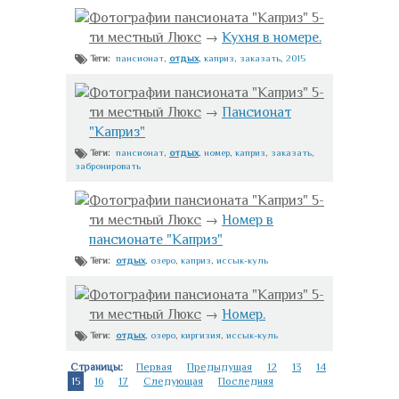
Фотографии пансионата "Каприз" 5-
ти местный Люкс
→
Кухня в номере.
пансионат
,
отдых
,
каприз
,
заказать
,
2015
Теги:
Фотографии пансионата "Каприз" 5-
ти местный Люкс
→
Пансионат
"Каприз"
пансионат
,
отдых
,
номер
,
каприз
,
заказать
,
Теги:
забронировать
Фотографии пансионата "Каприз" 5-
ти местный Люкс
→
Номер в
пансионате "Каприз"
отдых
,
озеро
,
каприз
,
иссык-куль
Теги:
Фотографии пансионата "Каприз" 5-
ти местный Люкс
→
Номер.
отдых
,
озеро
,
киргизия
,
иссык-куль
Теги:
Страницы:
Первая
Предыдущая
12
13
14
15
16
17
Следующая
Последняя