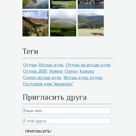
Теги
Отдых
Иссык-куль
Отдых на иссык-куле
Отдых 2015
Номер
Озеро
Каприз
Озеро иссык-куль
Иссык-куль отдых
Гостевой дом "морячка"
Пригласить друга