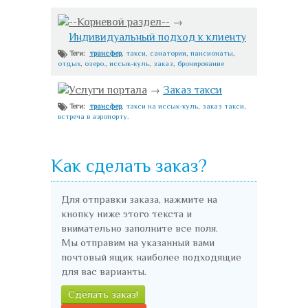
--Корневой раздел--
→
Индивидуальный подход к клиенту
трансфер
,
такси
,
санатории
,
пансионаты
,
Теги:
отдых
,
озеро.
,
иссык-куль
,
заказ
,
бронирование
Услуги портала
→
Заказ такси
трансфер
,
такси на иссык-куль
,
заказ такси
,
Теги:
встреча в аэропорту.
Как сделать заказ?
Для отправки заказа, нажмите на
кнопку ниже этого текста и
внимательно заполните все поля.
Мы отправим на указанный вами
почтовый ящик наиболее подходящие
для вас варианты.
Сделать заказ!