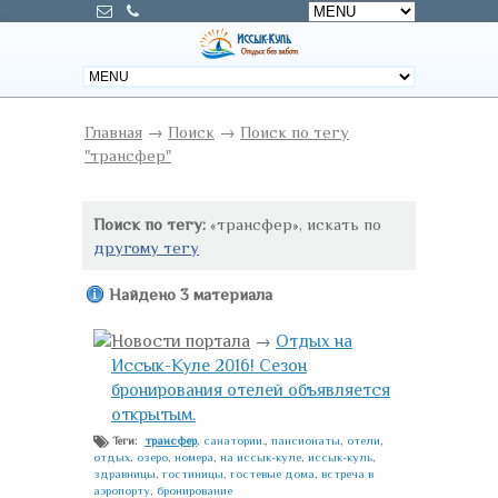
Главная
→
Поиск
→
Поиск по тегу
"трансфер"
Поиск по тегу:
«трансфер», искать по
другому тегу
Найдено 3 материала
Новости портала
→
Отдых на
Иссык-Куле 2016! Сезон
бронирования отелей объявляется
открытым.
трансфер
,
санатории.
,
пансионаты
,
отели
,
Теги:
отдых
,
озеро
,
номера
,
на иссык-куле
,
иссык-куль
,
здравницы
,
гостиницы
,
гостевые дома
,
встреча в
аэропорту
,
бронирование