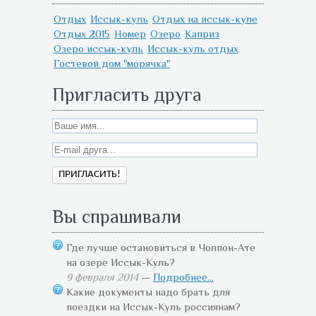
Отдых
Иссык-куль
Отдых на иссык-куле
Отдых 2015
Номер
Озеро
Каприз
Озеро иссык-куль
Иссык-куль отдых
Гостевой дом "морячка"
Пригласить друга
Вы спрашивали
Где лучше остановиться в Чолпон-Ате
на озере Иссык-Куль?
9 февраля 2014
—
Подробнее...
Какие документы надо брать для
поездки на Иссык-Куль россиянам?