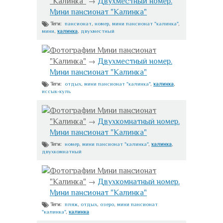
"Калинка"
→
Двухместный номер.
Мини пансионат "Калинка"
пансионат
,
номер
,
мини пансионат "калинка"
,
Теги:
мини
,
калинка
,
двухместный
Фотографии Мини пансионат
"Калинка"
→
Двухместный номер.
Мини пансионат "Калинка"
отдых
,
мини пансионат "калинка"
,
калинка
,
Теги:
иссык-куль
Фотографии Мини пансионат
"Калинка"
→
Двухкомнатный номер.
Мини пансионат "Калинка"
номер
,
мини пансионат "калинка"
,
калинка
,
Теги:
двухкомнатный
Фотографии Мини пансионат
"Калинка"
→
Двухкомнатный номер.
Мини пансионат "Калинка"
пляж
,
отдых
,
озеро
,
мини пансионат
Теги:
"калинка"
,
калинка