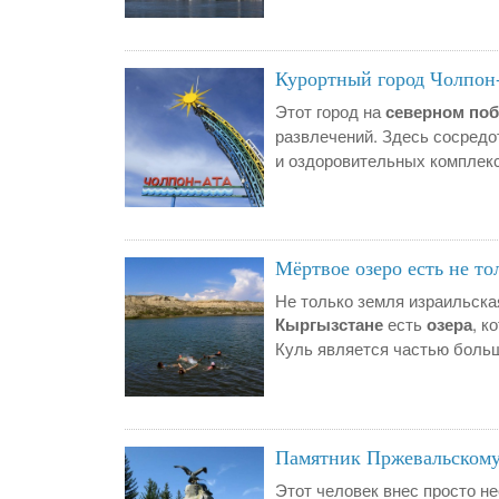
Курортный город Чолпон
Этот город на
северном по
развлечений. Здесь сосред
и оздоровительных комплекс
Мёртвое озеро есть не то
Не только земля израильска
Кыргызстане
есть
озера
, к
Куль является частью больш
Памятник Пржевальскому
Этот человек внес просто н