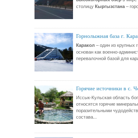
столицу
Кыргызстана
– горо
Горнолыжная база г. Кара
Каракол
– один из крупных 
основан как военно-админист
перевалочной базой для кара
Горячие источники в с. 
Иссык-Кульская область бог
относятся горячие минераль
поразительными чудодейств
состава...