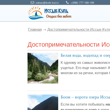
zakaz@issik-kul.ru
+(996) 777 189-199
Главная
→
Достопримечательности Иссык-Кул
Достопримечательности Ис
Белая вода, водопад и оз
К одному из самых живописн
ущелье. Его еще называют А
многом из-за речки, которая 
Боом – ворота озера Исс
Если вы хотите побывать
на
высокогорных озер
в мире 