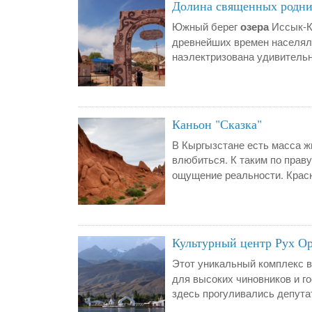
Долина священных родн
Южный берег
озера
Иссык-Ку
древнейших времен населял
наэлектризована удивительн
Каньон "Сказка"
В Кыргызстане есть масса ж
влюбиться. К таким по прав
ощущение реальности. Красн
Культурный центр Рух Ор
Этот уникальный комплекс в
для высоких чиновников и го
здесь прогуливались депута