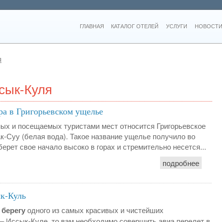
ГЛАВНАЯ
КАТАЛОГ ОТЕЛЕЙ
УСЛУГИ
НОВОСТИ
я
сык-Куля
ера в Григорьевском ущелье
ых и посещаемых туристами мест относится Григорьевское
к-Суу (белая вода). Такое название ущелье получило во
берет свое начало высоко в горах и стремительно несется...
подробнее
ык-Куль
 берегу
одного из самых красивых и чистейших
– Иссык-Куле, то вам необходимо совершить авиа перелет в