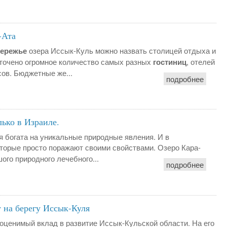
-Ата
бережье
озера Иссык-Куль можно назвать столицей отдыха и
оточено огромное количество самых разных
гостиниц
, отелей
ов. Бюджетные же...
подробнее
лько в Израиле.
я богата на уникальные природные явления. И в
оторые просто поражают своими свойствами. Озеро Кара-
ого природного лечебного...
подробнее
 на берегу Иссык-Куля
еоценимый вклад в развитие Иссык-Кульской области. На его