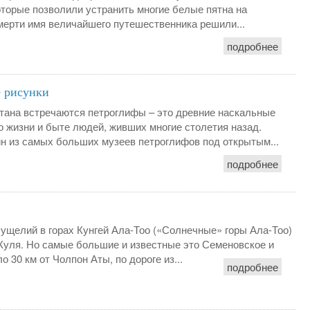
оторые позволили устранить многие белые пятна на
мерти имя величайшего путешественника решили...
подробнее
е рисунки
тана встречаются петроглифы – это древние наскальные
о жизни и быте людей, живших многие столетия назад.
н из самых больших музеев петроглифов под открытым...
подробнее
ущелий в горах Кунгей Ала-Тоо («Солнечные» горы Ала-Тоо)
Куля. Но самые большие и известные это Семеновское и
 30 км от Чолпон Аты, по дороге из...
подробнее