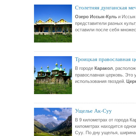
Столетняя дунганская меч
Озеро Иссык-Куль
и Иссык
представители разных культ
оставили после себя множест
Троицкая православная ц
В городе
Каракол
, располож
православная церковь. Это 
использования гвоздей.
Цер
Ущелье Ак-Суу
В 9 километрах от города К
километрах находится однои
Суу. По дну ущелья, ширина 