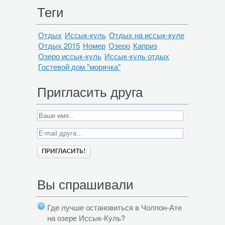
Теги
Отдых
Иссык-куль
Отдых на иссык-куле
Отдых 2015
Номер
Озеро
Каприз
Озеро иссык-куль
Иссык-куль отдых
Гостевой дом "морячка"
Пригласить друга
Вы спрашивали
Где лучше остановиться в Чолпон-Ате
на озере Иссык-Куль?