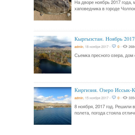
На дворе ноябрь 2017 года,
хаповедника в городе Чолпо
Кыргызстан. Ноябрь 2017 
admin
,
18 ноября 2017
-
0
-
268
Сьемка пресного озера, дом
Киргизия. Озеро Иссык-Ку
admin
,
15 ноября 2017
-
0
-
335
8 ноября, 2017 год. Решили
полета, погода стояла отлич