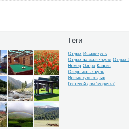
Теги
Отдых
Иссык-куль
Отдых на иссык-куле
Отдых 
Номер
Озеро
Каприз
Озеро иссык-куль
Иссык-куль отдых
Гостевой дом "морячка"