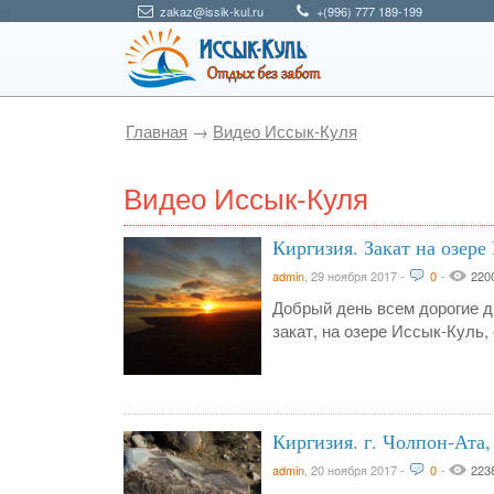
zakaz@issik-kul.ru
+(996) 777 189-199
Главная
→
Видео Иссык-Куля
Видео Иссык-Куля
Киргизия. Закат на озере
admin
,
29 ноября 2017
-
0
-
220
Добрый день всем дорогие 
закат, на озере Иссык-Куль,
Киргизия. г. Чолпон-Ата,
admin
,
20 ноября 2017
-
0
-
223