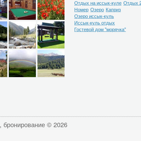
Отдых на иссык-куле
Отдых 
Номер
Озеро
Каприз
Озеро иссык-куль
Иссык-куль отдых
Гостевой дом "морячка"
, бронирование © 2026