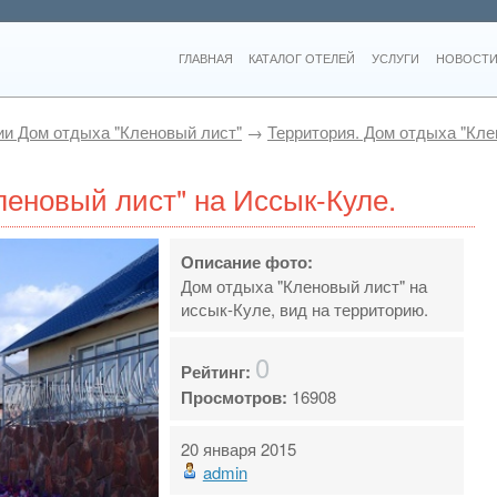
ГЛАВНАЯ
КАТАЛОГ ОТЕЛЕЙ
УСЛУГИ
НОВОСТИ
и Дом отдыха "Кленовый лист"
→
Территория. Дом отдыха "Кле
леновый лист" на Иссык-Куле.
Описание фото:
Дом отдыха "Кленовый лист" на
иссык-Куле, вид на территорию.
0
Рейтинг:
Просмотров:
16908
20 января 2015
admin