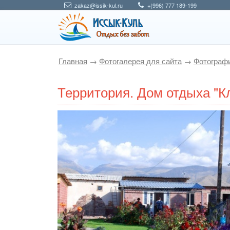
zakaz@issik-kul.ru
+(996) 777 189-199
Главная
→
Фотогалерея для сайта
→
Фотографи
Территория. Дом отдыха "К