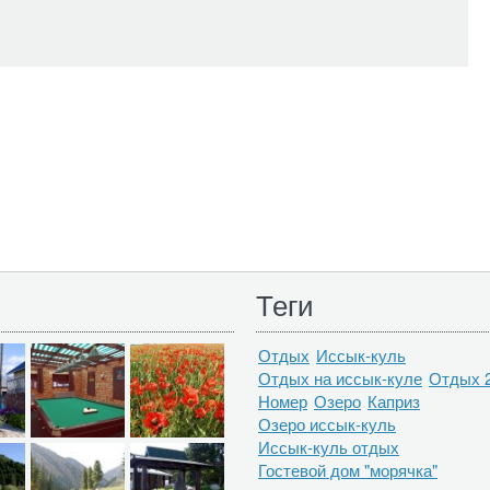
Теги
Отдых
Иссык-куль
Отдых на иссык-куле
Отдых 
Номер
Озеро
Каприз
Озеро иссык-куль
Иссык-куль отдых
Гостевой дом "морячка"