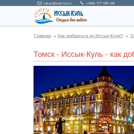
zakaz@issik-kul.ru
+(996) 777 189-199
Главная
→
Как добраться до Иссык-Куля?
→
Т
Томск - Иссык-Куль - как д