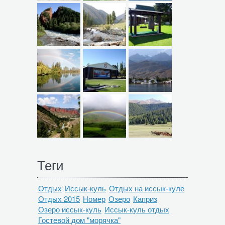
Теги
Отдых
Иссык-куль
Отдых на иссык-куле
Отдых 2015
Номер
Озеро
Каприз
Озеро иссык-куль
Иссык-куль отдых
Гостевой дом "морячка"