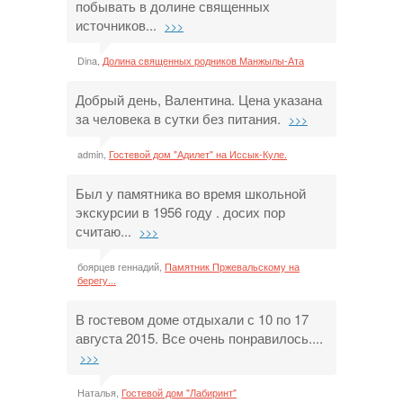
побывать в долине священных
источников...
>>>
Dina,
Долина священных родников Манжылы-Ата
Добрый день, Валентина. Цена указана
за человека в сутки без питания.
>>>
admin,
Гостевой дом "Адилет" на Иссык-Куле.
Был у памятника во время школьной
экскурсии в 1956 году . досих пор
считаю...
>>>
боярцев геннадий,
Памятник Пржевальскому на
берегу...
В гостевом доме отдыхали с 10 по 17
августа 2015. Все очень понравилось....
>>>
Наталья,
Гостевой дом "Лабиринт"