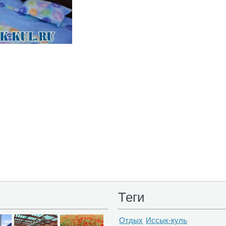
Теги
Отдых
Иссык-куль