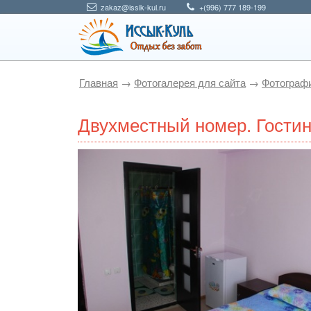
zakaz@issik-kul.ru
+(996) 777 189-199
Главная
→
Фотогалерея для сайта
→
Фотографи
Двухместный номер. Гостин