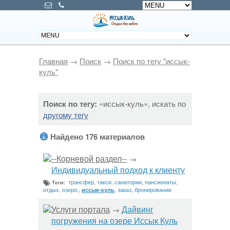
Главная
→
Поиск
→
Поиск по тегу "иссык-
куль"
Поиск по тегу:
«иссык-куль», искать по
другому тегу
Найдено 176 материалов
--Корневой раздел--
→
Индивидуальный подход к клиенту
трансфер
,
такси
,
санатории
,
пансионаты
,
Теги:
отдых
,
озеро.
,
,
заказ
,
бронирование
иссык-куль
Услуги портала
Дайвинг
→
погружения на озере Иссык Куль