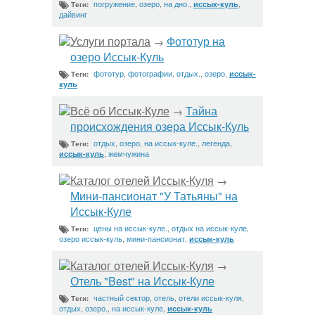
погружение
,
озеро
,
на дно.
,
,
иссык-куль
Теги:
дайвинг
Услуги портала
Фототур на
→
озеро Иссык-Куль
фототур
,
фотографии
,
отдых.
,
озеро
,
иссык-
Теги:
куль
Всё об Иссык-Куле
Тайна
→
происхождения озера Иссык-Куль
отдых
,
озеро
,
на иссык-куле.
,
легенда
,
Теги:
,
жемчужина
иссык-куль
Каталог отелей Иссык-Куля
→
Мини-пансионат "У Татьяны" на
Иссык-Куле
цены на иссык-куле.
,
отдых на иссык-куле
,
Теги:
озеро иссык-куль
,
мини-пансионат
,
иссык-куль
Каталог отелей Иссык-Куля
→
Отель "Best" на Иссык-Куле
частный сектор
,
отель
,
отели иссык-куля
,
Теги:
отдых
,
озеро.
,
на иссык-куле
,
иссык-куль