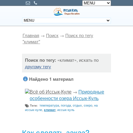
Главная
→
Поиск
→
Поиск по тегу
"климат"
Поиск по тегу:
«климат», искать по
другому тегу
Найдено 1 материал
Всё об Иссык-Куле
Природные
→
особенности озера Иссык-Куль
температура
,
погода
,
отдых
,
озеро
,
на
Теги:
иссык-куле
,
,
иссык-куль
климат
Как сделать заказ?