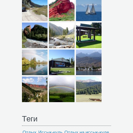
Теги
Отдых
Иссык-куль
Отдых на иссык-куле