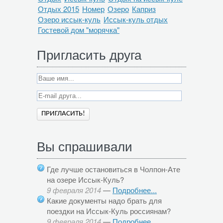
Отдых 2015
Номер
Озеро
Каприз
Озеро иссык-куль
Иссык-куль отдых
Гостевой дом "морячка"
Пригласить друга
Вы спрашивали
Где лучше остановиться в Чолпон-Ате
на озере Иссык-Куль?
9 февраля 2014
—
Подробнее...
Какие документы надо брать для
поездки на Иссык-Куль россиянам?
9 февраля 2014
—
Подробнее...