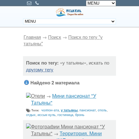
Главная
→
Поиск
→
Поиск по тегу "у
татьяны"
Поиск по тегу:
«у татьяны», искать по
другому тегу
Найдено 2 материала
Отели
Мини пансионат "У
→
Татьяны"
чолпон-ата
,
,
пансионат
,
отель
,
у татьяны
Теги:
отдых
,
иссык-куль
,
гостиница
,
бронь
Фотографии Мини пансионат "У
Татьяны"
Территория. Мини
→