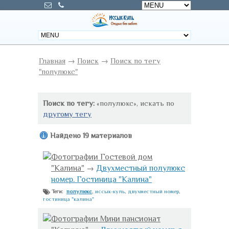
Главная
→
Поиск
→
Поиск по тегу
"полулюкс"
Поиск по тегу:
«полулюкс», искать по
другому тегу
Найдено 19 материалов
Фотографии Гостевой дом
"Калина"
→
Двухместный полулюкс
номер. Гостиница "Калина"
полулюкс
,
иссык-куль
,
двухместный номер
,
Теги:
гостиница "калина"
Фотографии Мини пансионат