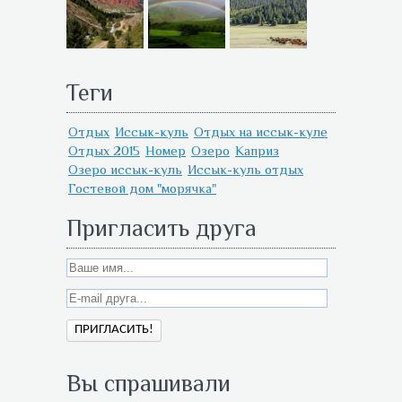
Теги
Отдых
Иссык-куль
Отдых на иссык-куле
Отдых 2015
Номер
Озеро
Каприз
Озеро иссык-куль
Иссык-куль отдых
Гостевой дом "морячка"
Пригласить друга
Вы спрашивали