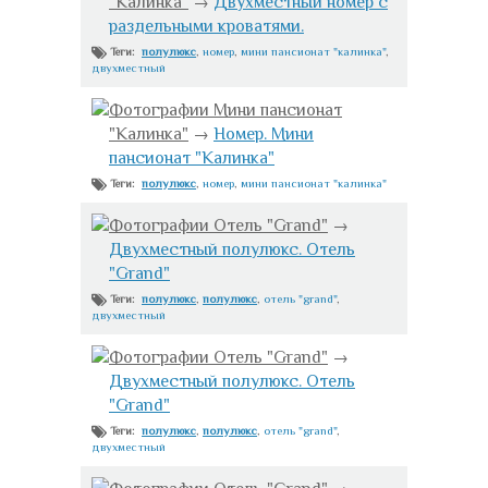
"Калинка"
→
Двухместный номер с
раздельными кроватями.
полулюкс
,
номер
,
мини пансионат "калинка"
,
Теги:
двухместный
Фотографии Мини пансионат
"Калинка"
→
Номер. Мини
пансионат "Калинка"
полулюкс
,
номер
,
мини пансионат "калинка"
Теги:
Фотографии Отель "Grand"
→
Двухместный полулюкс. Отель
"Grand"
полулюкс
,
полулюкс
,
отель "grand"
,
Теги:
двухместный
Фотографии Отель "Grand"
→
Двухместный полулюкс. Отель
"Grand"
полулюкс
,
полулюкс
,
отель "grand"
,
Теги:
двухместный