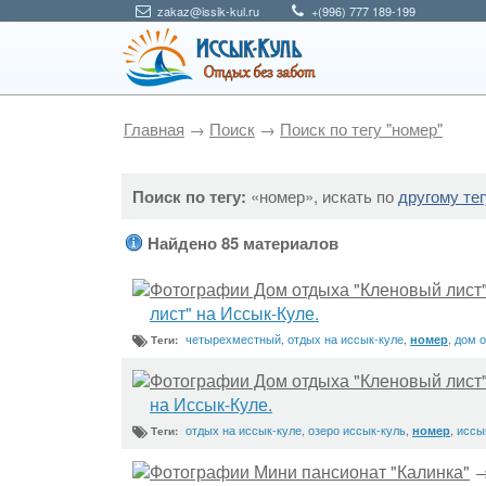
zakaz@issik-kul.ru
+(996) 777 189-199
Главная
→
Поиск
→
Поиск по тегу "номер"
Поиск по тегу:
«номер», искать по
другому тег
Найдено 85 материалов
Фотографии Дом отдыха "Кленовый лист
лист" на Иссык-Куле.
четырехместный
,
отдых на иссык-куле
,
,
дом о
номер
Теги:
Фотографии Дом отдыха "Кленовый лист
на Иссык-Куле.
отдых на иссык-куле
,
озеро иссык-куль
,
,
иссы
номер
Теги:
Фотографии Мини пансионат "Калинка"