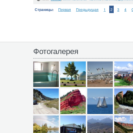
Страницы:
Первая
Предыдущая
1
2
3
4
Фотогалерея