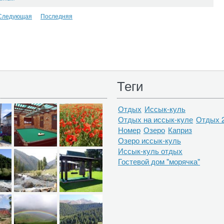
Следующая
Последняя
Теги
Отдых
Иссык-куль
Отдых на иссык-куле
Отдых 
Номер
Озеро
Каприз
Озеро иссык-куль
Иссык-куль отдых
Гостевой дом "морячка"